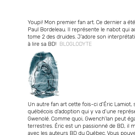
Youpi! Mon premier fan art. Ce dernier a ét
Paul Bordeleau. Il représente le nabot qui
tome 2 des druides. J’adore son interprétati
à lire sa BD!
BLOGLODYTE
Un autre fan art cette fois-ci d’Éric Lamio
québécois d’adoption qui y va d’une repré
Gwenolé. Comme quoi, Gwench’lan peut éga
terrestres. Éric est un passionné de BD, 
avec les auteurs BD du Québec. Vous pouvez