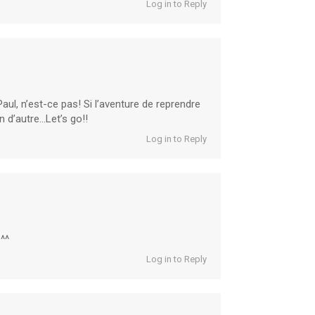
Log in to Reply
 Paul, n’est-ce pas! Si l’aventure de reprendre
 d’autre…Let’s go!!
Log in to Reply
^^
Log in to Reply