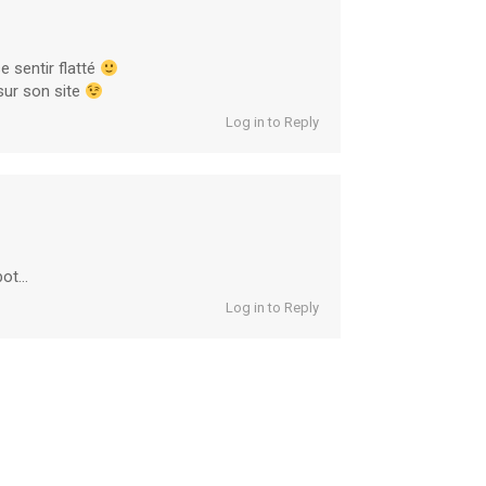
e sentir flatté
sur son site
Log in to Reply
abot…
Log in to Reply