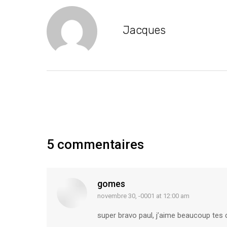
Jacques
5 commentaires
gomes
novembre 30, -0001 at 12:00 am
says:
super bravo paul, j’aime beaucoup tes 