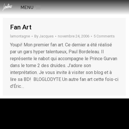
MENU
Fan Art
lamontagne
By
Jacques
novembre 24, 2006
5 Comments
Youpi! Mon premier fan art. Ce dernier a été réalisé
par un gars hyper talentueux, Paul Bordeleau. Il
représente le nabot qui accompagne le Prince Gurvan
dans le tome 2 des druides. J’adore son
interprétation. Je vous invite à visiter son blog et à
lire sa BD! BLOGLODYTE Un autre fan art cette fois-ci
d’Éric…
rESTEZ EN CONTACT