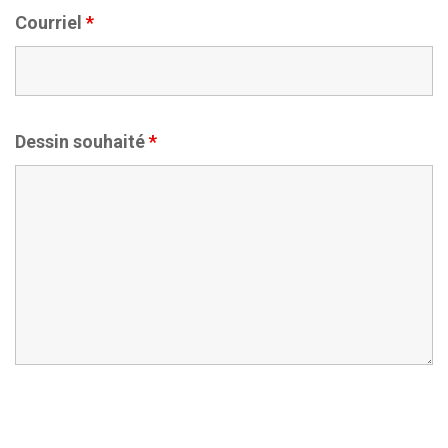
Courriel
*
Dessin souhaité
*
je vous fournis l'album