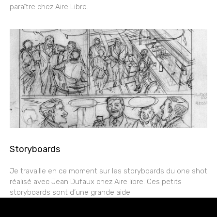
paraître chez Aire Libre.
Storyboards
Je travaille en ce moment sur les storyboards du one shot
réalisé avec Jean Dufaux chez Aire libre. Ces petits
storyboards sont d’une grande aide