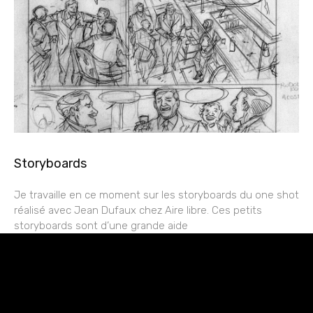
Storyboards
Je travaille en ce moment sur les storyboards du one shot
réalisé avec Jean Dufaux chez Aire libre. Ces petits
storyboards sont d’une grande aide
rESTEZ EN CONTACT