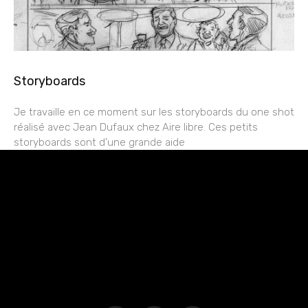
Storyboards
Je travaille en ce moment sur les storyboards du one shot
réalisé avec Jean Dufaux chez Aire libre. Ces petits
storyboards sont d’une grande aide
rESTEZ EN CONTACT