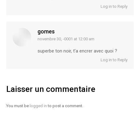
Log in to Reply
gomes
novembre 30, -0001 at 12:00 am
says:
superbe ton noir, t’a encrer avec quoi ?
Log in to Reply
Laisser un commentaire
You must be
logged in
to post a comment.