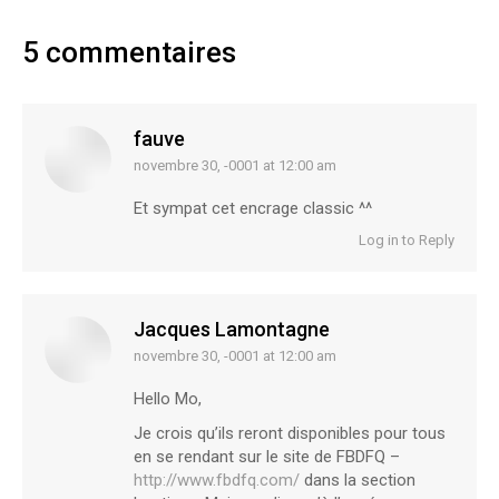
5 commentaires
fauve
novembre 30, -0001 at 12:00 am
says:
Et sympat cet encrage classic ^^
Log in to Reply
Jacques Lamontagne
novembre 30, -0001 at 12:00 am
says:
Hello Mo,
Je crois qu’ils reront disponibles pour tous
en se rendant sur le site de FBDFQ –
http://www.fbdfq.com/
dans la section