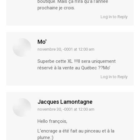
boutique. Mais ça n’ira qu’à l’année
prochaine je crois.
Log in to Reply
Mo'
novembre 30, -0001 at 12:00 am
says:
Superbe cette XL !!!Il sera uniquement
réservé à la vente au Québec ??Mo’
Log in to Reply
Jacques Lamontagne
novembre 30, -0001 at 12:00 am
says:
Hello françois,
L’encrage a été fait au pinceau et à la
plume.:)