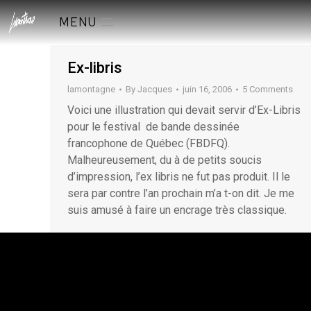
MENU
Ex-libris
lamontagne
By
Jacques
juin 16, 2006
5 Comments
Voici une illustration qui devait servir d’Ex-Libris
pour le festival de bande dessinée
francophone de Québec (FBDFQ).
Malheureusement, du à de petits soucis
d’impression, l’ex libris ne fut pas produit. Il le
sera par contre l’an prochain m’a t-on dit. Je me
suis amusé à faire un encrage très classique.