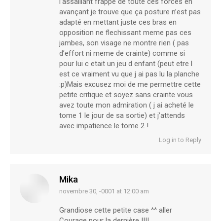
l’assaillant frappe de toute ces forces en
avançant je trouve que ça posture n’est pas
adapté en mettant juste ces bras en
opposition ne flechissant meme pas ces
jambes, son visage ne montre rien ( pas
d’effort ni meme de crainte) comme si
pour lui c etait un jeu d enfant (peut etre l
est ce vraiment vu que j ai pas lu la planche
:p)Mais excusez moi de me permettre cette
petite critique et soyez sans crainte vous
avez toute mon admiration ( j ai acheté le
tome 1 le jour de sa sortie) et j’attends
avec impatience le tome 2 !
Log in to Reply
Mika
novembre 30, -0001 at 12:00 am
says:
Grandiose cette petite case ^^ aller
Courage pour la dernière !!!!