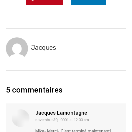
Jacques
5 commentaires
Jacques Lamontagne
novembre 30, -0001 at 12:00 am
says:
Mika- Merci- C’est terminé maintenant!