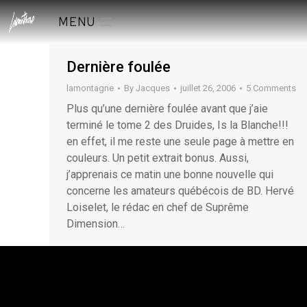
MENU
Dernière foulée
lamontagne
By
Jacques
juillet 26, 2006
5 Comments
Plus qu’une dernière foulée avant que j’aie
terminé le tome 2 des Druides, Is la Blanche!!!
en effet, il me reste une seule page à mettre en
couleurs. Un petit extrait bonus. Aussi,
j’apprenais ce matin une bonne nouvelle qui
concerne les amateurs québécois de BD. Hervé
Loiselet, le rédac en chef de Suprême
Dimension…