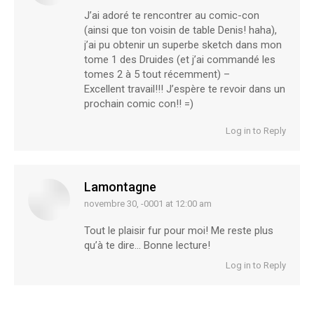
J’ai adoré te rencontrer au comic-con
(ainsi que ton voisin de table Denis! haha),
j’ai pu obtenir un superbe sketch dans mon
tome 1 des Druides (et j’ai commandé les
tomes 2 à 5 tout récemment) –
Excellent travail!!! J’espère te revoir dans un
prochain comic con!! =)
Log in to Reply
Lamontagne
novembre 30, -0001 at 12:00 am
says:
Tout le plaisir fur pour moi! Me reste plus
qu’à te dire… Bonne lecture!
Log in to Reply