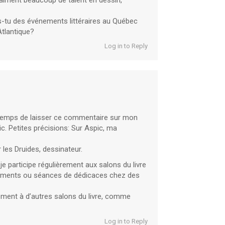
aiment beaucoup de talent en dessin,
s-tu des événements littéraires au Québec
Atlantique?
Log in to Reply
e temps de laisser ce commentaire sur mon
c. Petites précisions: Sur Aspic, ma
les Druides, dessinateur.
je participe régulièrement aux salons du livre
cements ou séances de dédicaces chez des
alement à d’autres salons du livre, comme
Log in to Reply