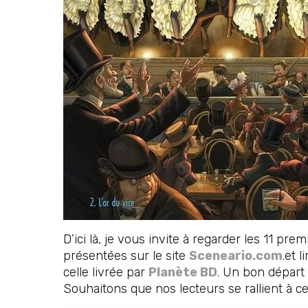
D’ici là, je vous invite à regarder les 11 pr
présentées sur le site
Sceneario.com
.et l
celle livrée par
Planète BD
. Un bon départ
Souhaitons que nos lecteurs se rallient à ce