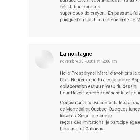
puisque tu les recommandes. Tu as vr
félicitation pour ton
super coup de crayon. En passant, fai
puisque l’on habite du même côté de l’
Lamontagne
novembre 30, -0001 at 12:00 am
says:
Hello Prospéryne! Merci d’avoir pris l
blog. Heureux que tu aies apprécié Aspi
collaboration est au niveau du dessin,
Pour Haven, comme scénariste et pour 
Concernant les événements littéraires, 
de Montréal et Québec. Quelques lan
libraires. Sinon, lorsque je
reçois des invitations, je participe ég
Rimouski et Gatineau.