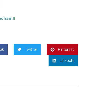
ochain!
!
ok
Twitter
Pinterest
LinkedIn