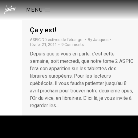
MENU
Ça y est!
ASPIC Détectives de l'étrange.
By
Jacques
février 21, 2011
9 Comments
Depuis que je vous en parle, c’est cette
semaine, soit mercredi, que notre tome 2 ASPIC
fera son apparition sur les tablettes des
libraires européens. Pour les lecteurs
québécois, il vous faudra patienter jusqu’au 8
avril prochain pour trouver notre deuxième opus,
l’Or du vice, en librairies. D’ici là, je vous invite à
regarder les…