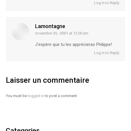
Log in to Reply
Lamontagne
novembre 30, -0001 at 12:00 am
says:
J’espère que tu les apprécieras Philippe!
Log in to Reply
Laisser un commentaire
You must be
logged in
to post a comment.
Categories