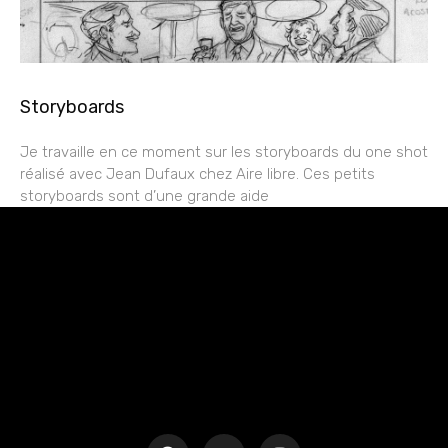
Storyboards
Je travaille en ce moment sur les storyboards du one shot
réalisé avec Jean Dufaux chez Aire libre. Ces petits
storyboards sont d’une grande aide
rESTEZ EN CONTACT