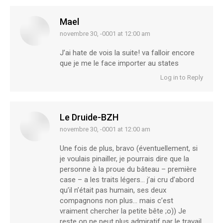
Mael
novembre 30, -0001 at 12:00 am
says:
J’ai hate de vois la suite! va falloir encore
que je me le face importer au states
Log in to Reply
Le Druide-BZH
novembre 30, -0001 at 12:00 am
says:
Une fois de plus, bravo (éventuellement, si
je voulais pinailler, je pourrais dire que la
personne à la proue du bâteau – première
case – a les traits légers… j’ai cru d’abord
qu’il n’était pas humain, ses deux
compagnons non plus… mais c’est
vraiment chercher la petite bête ;o)) Je
reste on ne peut plus admiratif par le travail