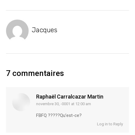
Jacques
7 commentaires
Raphaël Carralcazar Martin
novembre 30, -0001 at 12:00 am
says:
FBFQ ?????Qu’est-ce?
Log in to Reply