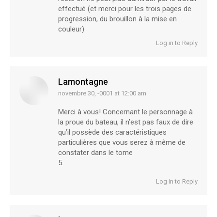
effectué (et merci pour les trois pages de
progression, du brouillon à la mise en
couleur)
Log in to Reply
Lamontagne
novembre 30, -0001 at 12:00 am
says:
Merci à vous! Concernant le personnage à
la proue du bateau, il n’est pas faux de dire
qu’il possède des caractéristiques
particulières que vous serez à même de
constater dans le tome
5.
Log in to Reply