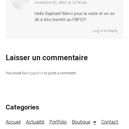
novembre 30, -0001 at 12:00 am
says:
Hello Raphaël! Merci pour la visite et on se
dit à très bientôt au FBFQ!!!
Log in to Reply
Laisser un commentaire
You must be
logged in
to post a comment.
Categories
Accueil
Actualité
Portfolio
Boutique
Contact