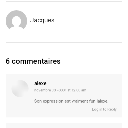
Jacques
6 commentaires
alexe
novembre 30, -0001 at 12:00 am
says:
Son expression est vraiment fun !alexe.
Log in to Reply