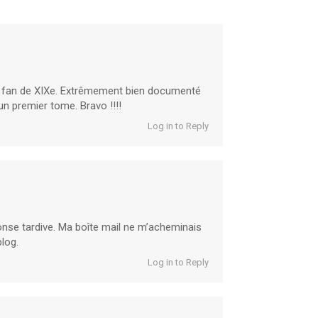
s fan de XIXe. Extrêmement bien documenté
un premier tome. Bravo !!!!
Log in to Reply
onse tardive. Ma boîte mail ne m’acheminais
log.
Log in to Reply