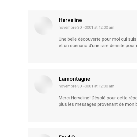
Herveline
novembre 30, -0001 at 12:00 am
says:
Une belle découverte pour moi qui sui
et un scénario d’une rare densité pour 
Lamontagne
novembre 30, -0001 at 12:00 am
says:
Merci Herveline! Désolé pour cette rép
plus les messages provenant de mon b