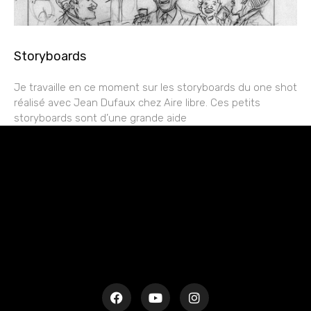
Storyboards
Je travaille en ce moment sur les storyboards du one shot
réalisé avec Jean Dufaux chez Aire libre. Ces petits
storyboards sont d’une grande aide
rESTEZ EN CONTACT