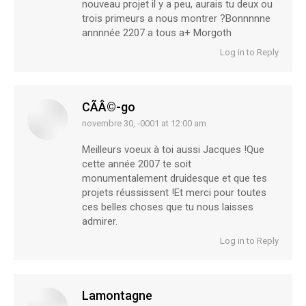
nouveau projet il y a peu, aurais tu deux ou
trois primeurs a nous montrer ?Bonnnnne
annnnée 2207 a tous a+ Morgoth
Log in to Reply
CÃÂ©-go
novembre 30, -0001 at 12:00 am
says:
Meilleurs voeux à toi aussi Jacques !Que
cette année 2007 te soit
monumentalement druidesque et que tes
projets réussissent !Et merci pour toutes
ces belles choses que tu nous laisses
admirer.
Log in to Reply
Lamontagne