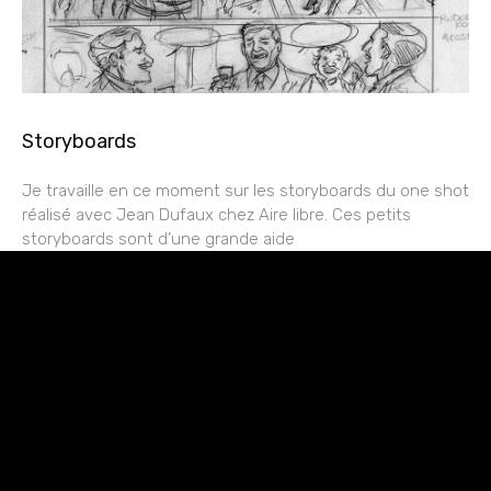
Storyboards
Je travaille en ce moment sur les storyboards du one shot
réalisé avec Jean Dufaux chez Aire libre. Ces petits
storyboards sont d’une grande aide
rESTEZ EN CONTACT