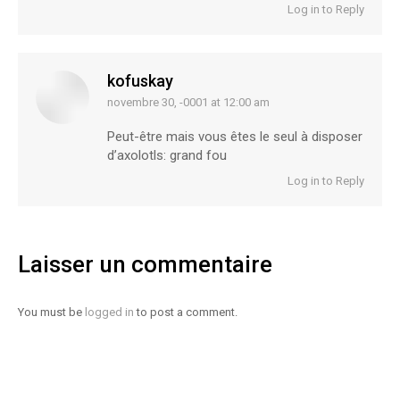
Log in to Reply
kofuskay
novembre 30, -0001 at 12:00 am
says:
Peut-être mais vous êtes le seul à disposer
d’axolotls: grand fou
Log in to Reply
Laisser un commentaire
You must be
logged in
to post a comment.