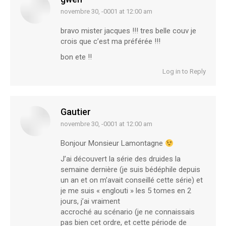
novembre 30, -0001 at 12:00 am
says:
bravo mister jacques !!! tres belle couv je
crois que c’est ma préférée !!!
bon ete !!
Log in to Reply
Gautier
novembre 30, -0001 at 12:00 am
says:
Bonjour Monsieur Lamontagne
J’ai découvert la série des druides la
semaine dernière (je suis bédéphile depuis
un an et on m’avait conseillé cette série) et
je me suis « englouti » les 5 tomes en 2
jours, j’ai vraiment
accroché au scénario (je ne connaissais
pas bien cet ordre, et cette période de