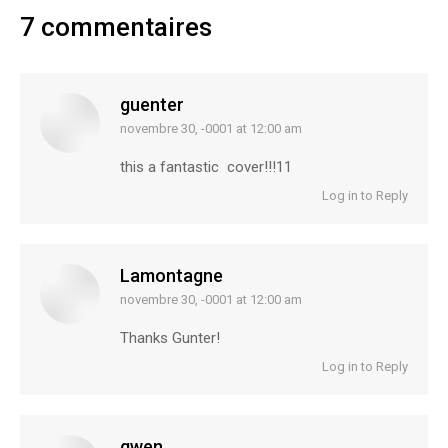
7 commentaires
guenter
novembre 30, -0001 at 12:00 am
says:
this a fantastic cover!!!11
Log in to Reply
Lamontagne
novembre 30, -0001 at 12:00 am
says:
Thanks Gunter!
Log in to Reply
gwen