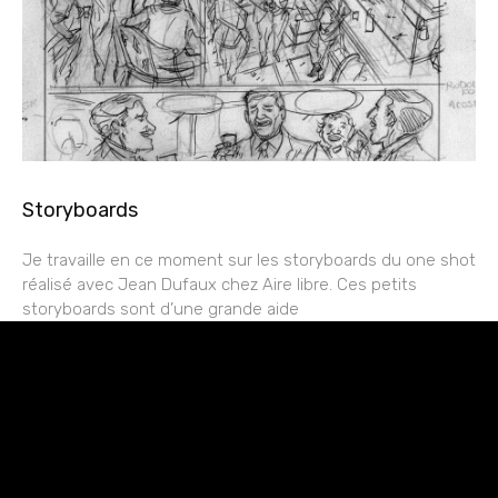
Storyboards
Je travaille en ce moment sur les storyboards du one shot
réalisé avec Jean Dufaux chez Aire libre. Ces petits
storyboards sont d’une grande aide
rESTEZ EN CONTACT