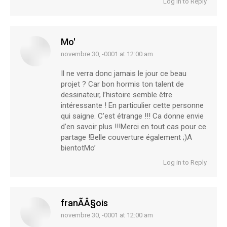
Log in to Reply
Mo'
novembre 30, -0001 at 12:00 am
says:
Il ne verra donc jamais le jour ce beau
projet ? Car bon hormis ton talent de
dessinateur, l’histoire semble être
intéressante ! En particulier cette personne
qui saigne. C’est étrange !!! Ca donne envie
d’en savoir plus !!!Merci en tout cas pour ce
partage !Belle couverture également ;)A
bientotMo’
Log in to Reply
franÃÂ§ois
novembre 30, -0001 at 12:00 am
says: