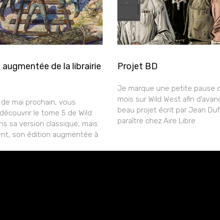
 augmentée de la librairie
Projet BD
Je marque une petite pause 
mois sur Wild West afin d’avan
de mai prochain, vous
beau projet écrit par Jean Duf
découvrir le tome 5 de Wild
paraître chez Aire Libre.
s sa version classique, mais
nt, son édition augmentée à
rESTEZ EN CONTACT