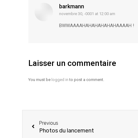
barkmann
novembre 30, -0001 at 12:00 am
says:
BWWAAAAHAHAHAHAHAHAAAAH !
Laisser un commentaire
You must be
logged in
to post a comment.
Previous
Photos du lancement