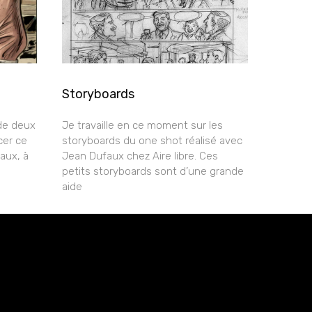
Storyboards
de deux
Je travaille en ce moment sur les
cer ce
storyboards du one shot réalisé avec
aux, à
Jean Dufaux chez Aire libre. Ces
petits storyboards sont d’une grande
aide