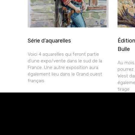
Série d’aquarelles
Édition
Bulle
Voici 4 aquarelles qui feront partie
d’une expo/vente dans le sud de la
Au mois 
France. Une autre exposition aura
pourrez 
également lieu dans le Grand ouest
West dan
français
égaleme
tirage