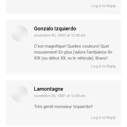
Log in to Reply
Gonzalo Izquierdo
novembre 30, -0001 at 12:00 am
says:
C’est magnifique! Quelles couleurs! Quel
mouvement! En plus j’adore l’ambiance fin
XIX (ou début XX, vu le véhicule). Bravo!
Log in to Reply
Lamontagne
novembre 30, -0001 at 12:00 am
says:
Très gentil monsieur Izquierdo!!
Log in to Reply