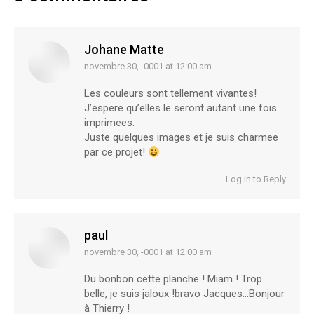
Johane Matte
novembre 30, -0001 at 12:00 am
says:
Les couleurs sont tellement vivantes!
J’espere qu’elles le seront autant une fois
imprimees.
Juste quelques images et je suis charmee
par ce projet!
Log in to Reply
paul
novembre 30, -0001 at 12:00 am
says:
Du bonbon cette planche ! Miam ! Trop
belle, je suis jaloux !bravo Jacques…Bonjour
à Thierry !