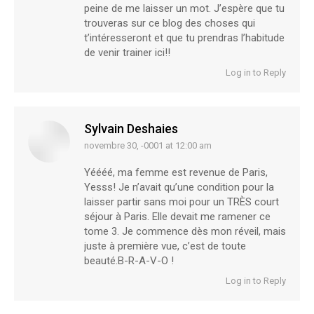
peine de me laisser un mot. J’espère que tu
trouveras sur ce blog des choses qui
t’intéresseront et que tu prendras l’habitude
de venir trainer ici!!
Log in to Reply
Sylvain Deshaies
novembre 30, -0001 at 12:00 am
says:
Yéééé, ma femme est revenue de Paris,
Yesss! Je n’avait qu’une condition pour la
laisser partir sans moi pour un TRÈS court
séjour à Paris. Elle devait me ramener ce
tome 3. Je commence dès mon réveil, mais
juste à première vue, c’est de toute
beauté.B-R-A-V-O !
Log in to Reply