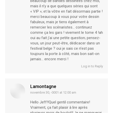
beaucoup de bandes dessinées chez moi,
mais il n’y a que quelques séries qui sont
« VIP »; et la vôtre en fait désormais partie !
merci beaucoup à vous pour votre dessin
fabuleux, mais je tiens également à
remercier les scénaristes… continuez
comme ça les gars ! vivement le tome 4 !ah
oui au fait j’ai une petite question; pensez-
vous, un jour peut-être, dédicacer dans un
festival belge ? oui je sais ce n’est pas
toujours la porte à côté, mais bon sait-on
jamais… encore merci !
Log in to Reply
Lamontagne
novembre 30, -0001 at 12:00 am
says:
Hello Jeff!!Quel gentil commentaire!
Vraiment, ça fait plaisir à lire après
plusieurs mois de boulot!! Je ne manquerai