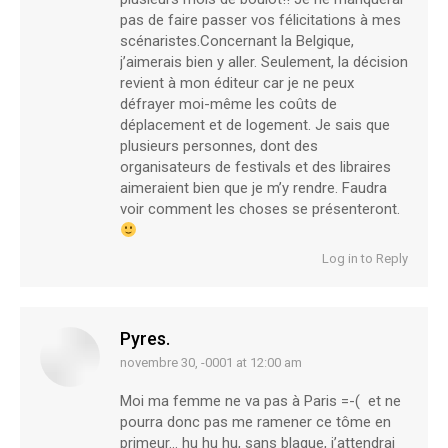
pas de faire passer vos félicitations à mes
scénaristes.Concernant la Belgique,
j’aimerais bien y aller. Seulement, la décision
revient à mon éditeur car je ne peux
défrayer moi-même les coûts de
déplacement et de logement. Je sais que
plusieurs personnes, dont des
organisateurs de festivals et des libraires
aimeraient bien que je m’y rendre. Faudra
voir comment les choses se présenteront.
Log in to Reply
Pyres.
novembre 30, -0001 at 12:00 am
says:
Moi ma femme ne va pas à Paris =-( et ne
pourra donc pas me ramener ce tôme en
primeur… hu hu hu, sans blague, j’attendrai