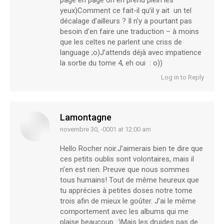
page en page on en prend plein les
yeux)Comment ce fait-il qu’il y ait un tel
décalage d’ailleurs ? Il n’y a pourtant pas
besoin d’en faire une traduction – à moins
que les celtes ne parlent une criss de
language ;o)J’attends déjà avec impatience
la sortie du tome 4, eh oui : o))
Log in to Reply
Lamontagne
novembre 30, -0001 at 12:00 am
says:
Hello Rocher noir.J’aimerais bien te dire que
ces petits oublis sont volontaires, mais il
n’en est rien. Preuve que nous sommes
tous humains! Tout de même heureux que
tu apprécies à petites doses notre tome
trois afin de mieux le goûter. J’ai le même
comportement avec les albums qui me
plaise beaucoup. :)Mais les druides pas de