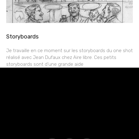
Storyboards
Je travaille en ce moment sur les storyboards du one shot
réalisé avec Jean Dufaux chez Aire libre. Ces petits
storyboards sont d’une grande aide
rESTEZ EN CONTACT