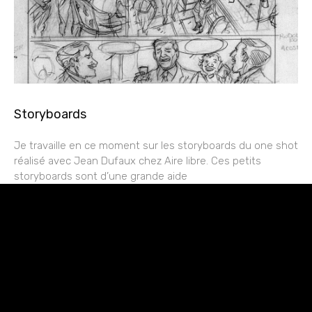
Storyboards
Je travaille en ce moment sur les storyboards du one shot
réalisé avec Jean Dufaux chez Aire libre. Ces petits
storyboards sont d’une grande aide
rESTEZ EN CONTACT