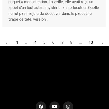
paquet à mon intention. La veille, elle avait reçu un
appel d’un tout autant mystérieux interlocuteur. Quelle
ne fut pas ma joie de découvrir dans le paquet, le
tirage de tête, version…
←
1
…
4
5
6
7
8
…
10
→
rESTEZ EN CONTACT