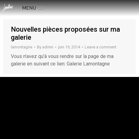
MENU
Nouvelles pièces proposées sur ma
galerie
lamontagne
By
admin
juin 19, 2014
Leave a comment
Vous n’avez qu’à vous rendre sur la page de ma
galerie en suivant ce lien: Galerie Lamontagne
rESTEZ EN CONTACT