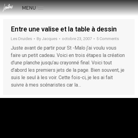
MENU
Entre une valise et la table à dessin
Les Druides
By
Jacques
octobre 23, 2007
5 Comments
Juste avant de partir pour St -Malo j’ai voulu vous
faire un petit cadeau. Voici en trois étapes la création
d’une planche jusqu’au crayonné final. Voici tout
d’abord les premiers jets de la page. Bien souvent, je
suis le seul à les voir. Cette fois-ci, je les ai fait
suivre à mes scénaristes car la…
rESTEZ EN CONTACT