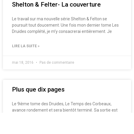
Shelton & Felter- La couverture
Le travail sur ma nouvelle série Shelton & Felton se
poursuit tout doucement. Une fois mon dernier tome Les
Druides complété, je m’y consacrerai entièrement. Je
LIRE LA SUITE »
mai 18, 2016
Pas de commentaire
Plus que dix pages
Le 9ième tome des Druides, Le Temps des Corbeaux,
avance rondement et sera bientôt terminé. Sa sortie est
programmée pour l’automne prochain. Par la suite,
LIRE LA SUITE »