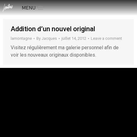
MENU
Addition d’un nouvel original
lamontagne
By
Jacques
juillet 14, 2012
Leave a comment
Visitez régulièrement ma galerie personnel afin de
voir les nouveaux originaux disponibles.
rESTEZ EN CONTACT