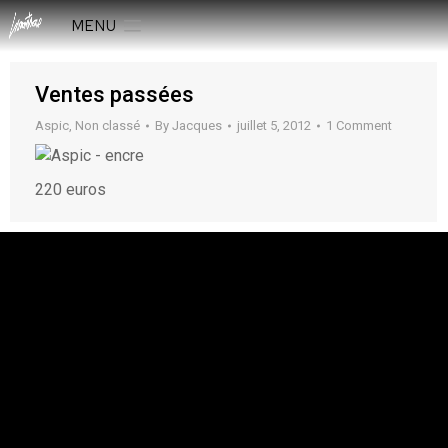
MENU
Ventes passées
Aspic
,
Non classé
By
Jacques
juillet 5, 2012
1 Comment
220 euros
rESTEZ EN CONTACT