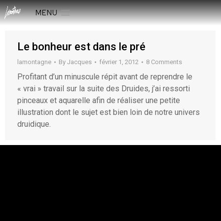
MENU
Le bonheur est dans le pré
lamontagne
By
Jacques
février 1, 2012
8 Comments
Profitant d’un minuscule répit avant de reprendre le
« vrai » travail sur la suite des Druides, j’ai ressorti
pinceaux et aquarelle afin de réaliser une petite
illustration dont le sujet est bien loin de notre univers
druidique.
rESTEZ EN CONTACT