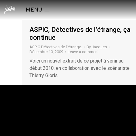
MENU
ASPIC, Détectives de l’étrange, ça
continue
ASPIC Détectives de l'étrange.
By
Jacques
Décembre 10, 2009
Leave a comment
Voici un nouvel extrait de ce projet à venir au
début 2010, en collaboration avec le scénariste
Thierry Gloris.