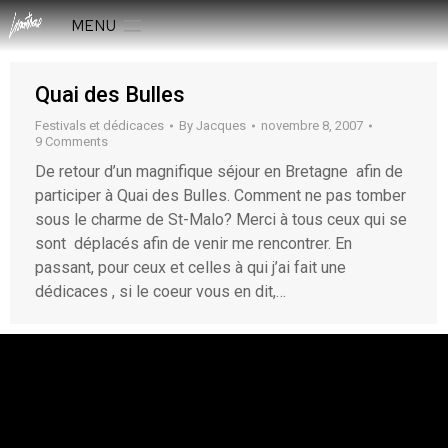
MENU
Quai des Bulles
Festivals et dédicaces
By
Jacques
novembre 8, 2007
9 Comments
De retour d’un magnifique séjour en Bretagne afin de
participer à Quai des Bulles. Comment ne pas tomber
sous le charme de St-Malo? Merci à tous ceux qui se
sont déplacés afin de venir me rencontrer. En
passant, pour ceux et celles à qui j’ai fait une
dédicaces , si le coeur vous en dit,…
rESTEZ EN CONTACT