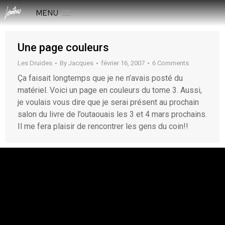
MENU
Une page couleurs
Les Druides
By
Jacques
février 16, 2007
6 Comments
Ça faisait longtemps que je ne n’avais posté du
matériel. Voici un page en couleurs du tome 3. Aussi,
je voulais vous dire que je serai présent au prochain
salon du livre de l’outaouais les 3 et 4 mars prochains.
Il me fera plaisir de rencontrer les gens du coin!!
rESTEZ EN CONTACT