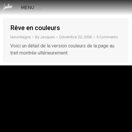
MENU
Rêve en couleurs
lamontagne
By
Jacques
Décembre 20, 2006
5 Comments
Voici un détail de la version couleurs de la page au
trait montrée ultérieurement.
rESTEZ EN CONTACT