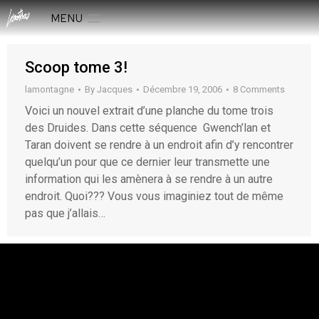
MENU
Scoop tome 3!
lamontagne
By
Jacques
Décembre 19, 2006
8 Comments
Voici un nouvel extrait d’une planche du tome trois
des Druides. Dans cette séquence Gwench’lan et
Taran doivent se rendre à un endroit afin d’y rencontrer
quelqu’un pour que ce dernier leur transmette une
information qui les amènera à se rendre à un autre
endroit. Quoi??? Vous vous imaginiez tout de même
pas que j’allais…
rESTEZ EN CONTACT