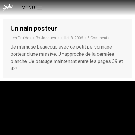
MENU
Un nain posteur
Les Druides
By
Jacques
juillet 8, 2006
5 Comments
Je m’amuse beaucoup avec ce petit personnage
porteur d’une missive. J »approche de la dernière
planche. Je patauge maintenant entre les pages 39 et
43!
rESTEZ EN CONTACT