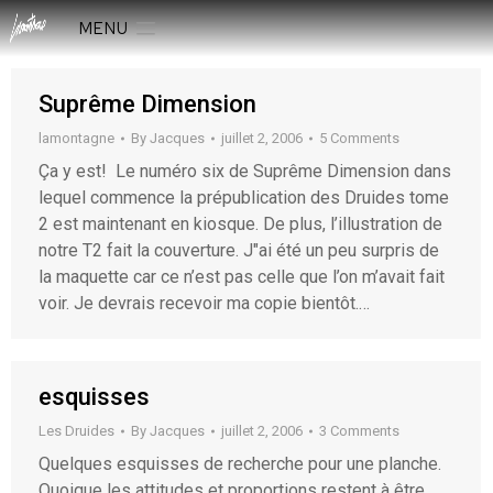
MENU
Suprême Dimension
lamontagne
By
Jacques
juillet 2, 2006
5 Comments
Ça y est! Le numéro six de Suprême Dimension dans
lequel commence la prépublication des Druides tome
2 est maintenant en kiosque. De plus, l’illustration de
notre T2 fait la couverture. J"ai été un peu surpris de
la maquette car ce n’est pas celle que l’on m’avait fait
voir. Je devrais recevoir ma copie bientôt.…
esquisses
Les Druides
By
Jacques
juillet 2, 2006
3 Comments
Quelques esquisses de recherche pour une planche.
Quoique les attitudes et proportions restent à être