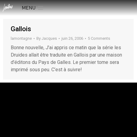
MENU
Gallois
lamontagne
By
Jacques
juin 26, 2006
5 Comments
Bonne nouvelle, J’ai appris ce matin que la série les
Druides allait être traduite en Gallois par une maison
d’éditons du Pays de Galles. Le premier tome sera
imprimé sous peu. C’est à suivre!
rESTEZ EN CONTACT