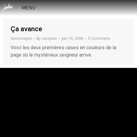
MENU
Ça avance
lamontagne
By
Jacques
juin 13, 2006
5 Comments
Voici les deux premières cases en couleurs de la
page où le mystérieux seigneur arrive.
rESTEZ EN CONTACT