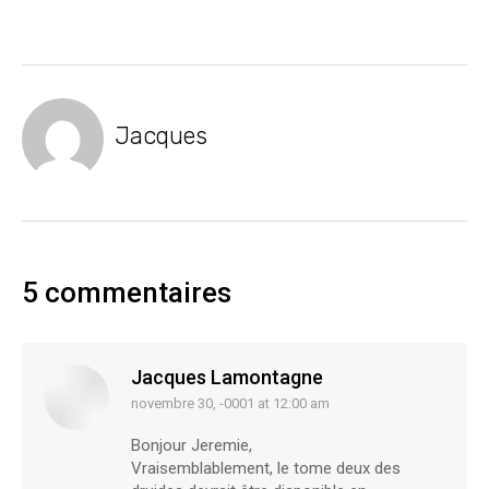
Jacques
5 commentaires
Jacques Lamontagne
novembre 30, -0001 at 12:00 am
says:
Bonjour Jeremie,
Vraisemblablement, le tome deux des