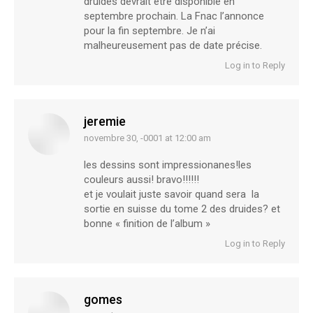
druides devrait être disponible en
septembre prochain. La Fnac l’annonce
pour la fin septembre. Je n’ai
malheureusement pas de date précise.
Log in to Reply
jeremie
novembre 30, -0001 at 12:00 am
says:
les dessins sont impressionanes!les
couleurs aussi! bravo!!!!!!
et je voulait juste savoir quand sera la
sortie en suisse du tome 2 des druides? et
bonne « finition de l’album »
Log in to Reply
gomes