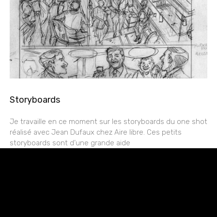
Storyboards
Je travaille en ce moment sur les storyboards du one shot
réalisé avec Jean Dufaux chez Aire libre. Ces petits
storyboards sont d’une grande aide
rESTEZ EN CONTACT